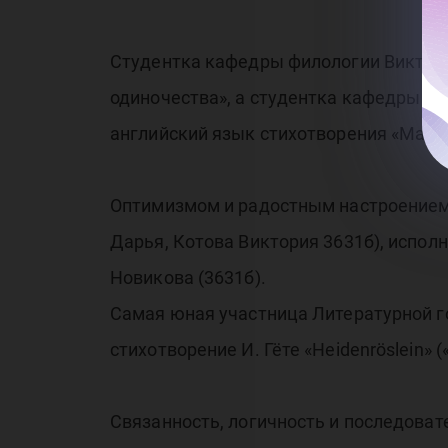
Студентка кафедры филологии Виктори
одиночества», а студентка кафедры ин
английский язык стихотворения «Мать»
Оптимизмом и радостным настроением 
Дарья, Котова Виктория 3631б), испо
Новикова (3631б).
Самая юная участница Литературной г
стихотворение И. Гёте «Heidenröslein» 
Связанность, логичность и последова