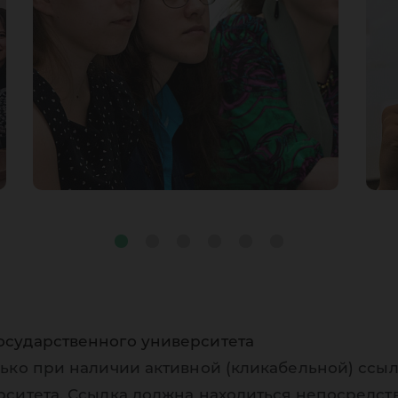
осударственного университета
ько при наличии активной (кликабельной) ссыл
рситета. Ссылка должна находиться непосредст