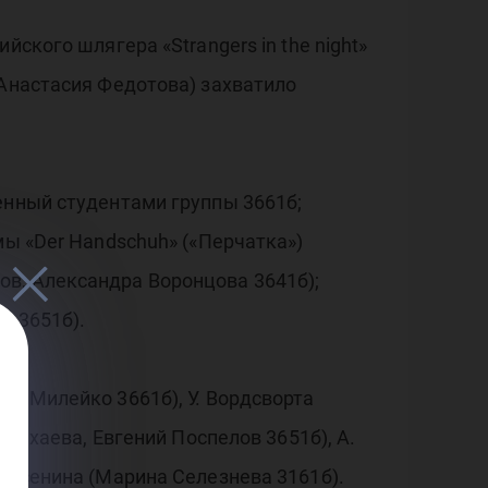
ского шлягера «Strangers in the night»
 Анастасия Федотова) захватило
енный студентами группы 3661б;
мы «Der Handschuh» («Перчатка»)
в, Александра Воронцова 3641б);
й 3651б).
ия Милейко 3661б), У. Вордсворта
Сулхаева, Евгений Поспелов 3651б), А.
. Есенина (Марина Селезнева 3161б).