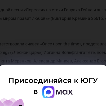
ой песни «Лорелея» на стихи Генриха Гейне и англий
ть миром правит любовь» (Виктория Кремина 3661б,
тствовали сиквел «Once upon the time», представл
nig» («Лесной царь») Иоганна Вольфганга Гёте, поэ
кита Меренков, Александр Минеев, Александр Егоро
ео и Джульетта» (Лейла Пырьева и Никита Орловски
Присоединяйся к ЮГУ
стихотворения У. Блейка (Юлия Башмачникова, Ксен
в
ия Якупова, Замир Абдулин 3631б), В. Гюго (Айсель 
ипенко 3151б), А. Рембо (Влада Семенюк 3161б), С