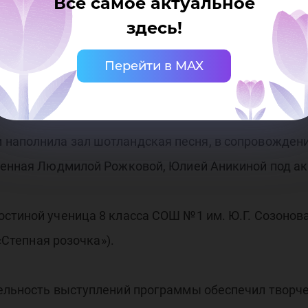
Все самое актуальное
здесь!
я Кремина (3161б) продекламировала стихотворени
Перейти в MAX
остранных языков Анастасия Праскунова (3641б) п
 югорского поэта В. Волковца.
наполнила зал шотландская песня, в сопровождени
лненная Людмилой Рожковой, Юлией Аникиной под а
остиной ученица 8 класса СОШ №1 им. Ю.Г. Созоно
(«Степная розочка»).
тельность выступлений программы обеспечил творче