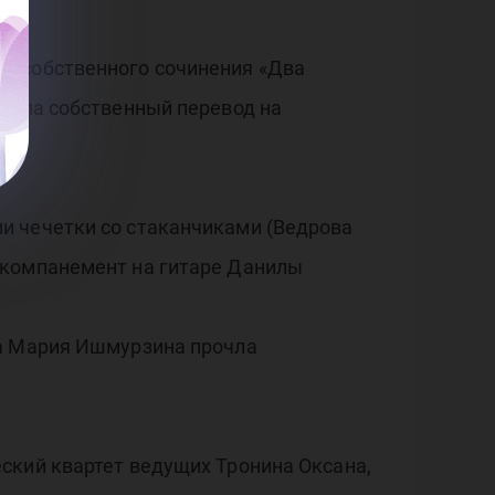
е собственного сочинения «Два
рочла собственный перевод на
и чечетки со стаканчиками (Ведрова
ккомпанемент на гитаре Данилы
ва Мария Ишмурзина прочла
ский квартет ведущих Тронина Оксана,