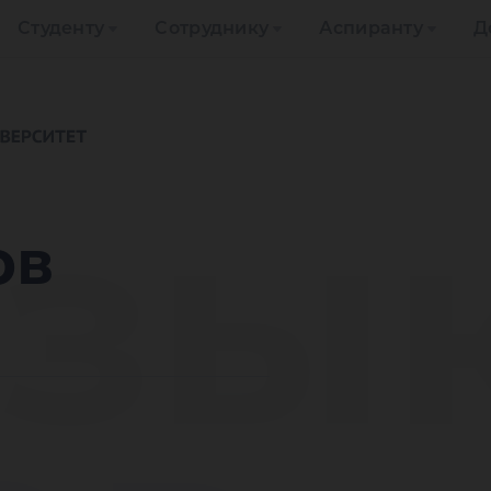
Студенту
Сотруднику
Аспиранту
Д
зы
ов