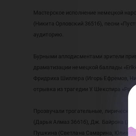
Мастерское исполнение немецкой народн
(Никита Орловский 3651б), песни «Пус
аудиторию.
Бурными аплодисментами зрители приве
драматизации немецкой баллады «Erlkö
Фридриха Шиллера (Игорь Ефремов, Ни
отрывка из трагедии У. Шекспира «Ром
Прозвучали трогательные, лирические 
(Дарья Алмаз 3661б), Дж. Байрона (Лил
Пушкина (Светлана Самарина, Юлия Пил