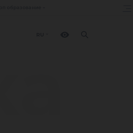
оп образование
RU
ка