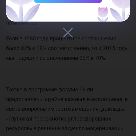
активно добываемых запасов нефти и
трудноизвлекаемых за последние 35 лет резко
поменялось.
Если в 1980 году процентное соотношение
было 82% к 18% соответственно, то к 2015 году
мы подошли со значениями 30% к 70%.
Также в программе форума были
представлены крайне важные и актуальные, в
свете вопросов импортозамещения, доклады:
«Глубокая переработка углеводородных
ресурсов» в решении задач по модернизации