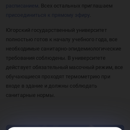
расписанием
. Всех остальных приглашаем
присоединиться к прямому эфиру
.
Югорский государственный университет
полностью готов к началу учебного года, все
необходимые санитарно-эпидемиологические
требования соблюдены. В университете
действует обязательный масочный режим, все
обучающиеся проходят термометрию при
входе в здание и должны соблюдать
санитарные нормы.