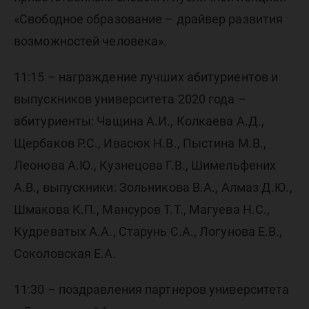
«Свободное образование – драйвер развития
возможностей человека».
11:15 – награждение лучших абитуриентов и
выпускников университета 2020 года –
абитуриенты: Чащина А.И., Колкаева А.Д.,
Щербаков Р.С., Ивасюк Н.В., Пыстина М.В.,
Леонова А.Ю., Кузнецова Г.В., Шимельфених
А.В., выпускники: Зольникова В.А., Алмаз Д.Ю.,
Шмакова К.П., Мансуров Т.Т., Магуева Н.С.,
Кудреватых А.А., Старунь С.А., Логунова Е.В.,
Соколовская Е.А.
11:30 – поздравления партнеров университета