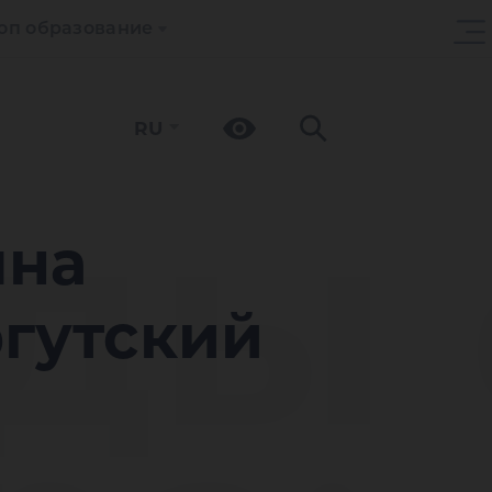
оп образование
RU
ды 
яна
ргутский