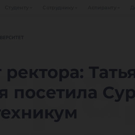
Студенту
Сотруднику
Аспиранту
Д
гра
 ректора: Тать
я посетила Су
техникум