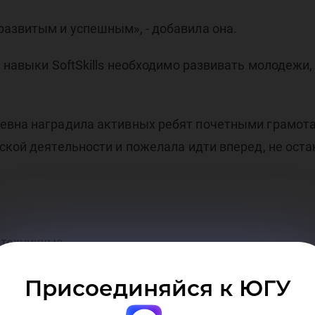
сет
развитым и успешным», - добавила она.
е навыки SoftSkills необходимо развивать молодежи
евна наградила активных ребят почетными грамота
ргу
ской деятельности и пожелала идти вперед, не ост
 техникума
Присоединяйся к ЮГУ