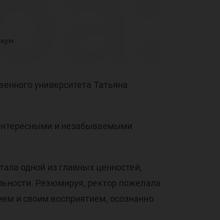
ра:
икум
на
твенного университета Татьяна
я интересными и незабываемыми
нс
тала одной из главных ценностей,
льности. Резюмируя, ректор пожелала
ием и своим восприятием, осознанно