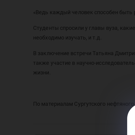
по
«Ведь каждый человек способен быть 
Студенты спросили у главы вуза, каки
необходимо изучать, и т.д.
В заключение встречи Татьяна Дмитри
Су
также участие в научно-исследователь
жизни.
По материалам Сургутского нефтяного