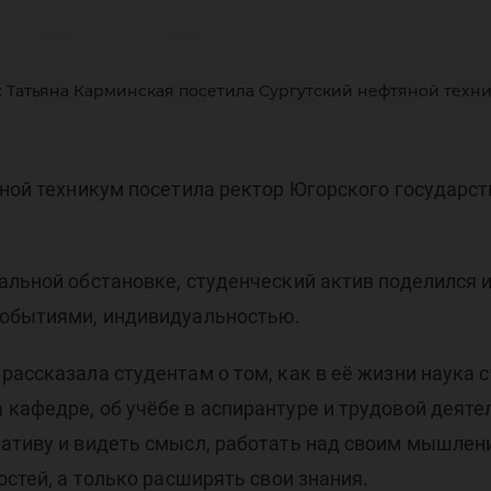
кто
: Татьяна Карминская посетила Сургутский нефтяной техн
тья
яной техникум посетила ректор Югорского государс
мальной обстановке, студенческий актив поделилс
рми
событиями, индивидуальностью.
ассказала студентам о том, как в её жизни наука с
кафедре, об учёбе в аспирантуре и трудовой деяте
иативу и видеть смысл, работать над своим мышлен
остей, а только расширять свои знания.