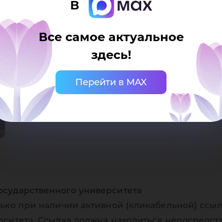
фт
в
Все самое актуальное
здесь!
хни
Перейти в MAX
осударственного университета
ько при наличии активной (кликабельной) ссыл
рситета. Ссылка должна находиться непосредст