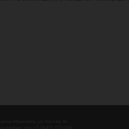
 Ханты-Мансийск, ул. Чехова, 16
нцелярия: тел.: +7 (3467) 377-000