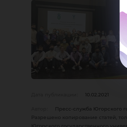
не
те
Дата публикации:
10.02.2021
Автор:
Пресс-служба Югорского г
Разрешено копирование статей, тол
Югорского государственного униве