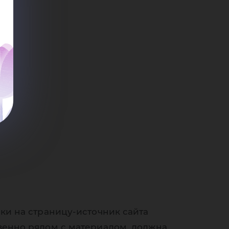
яно
ку
ки на страницу-источник сайта
венно рядом с материалом, должна