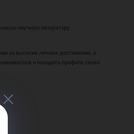
ила
, какую научную литературу
ми за высокие личные достижения, а
тск
анавливаться и находить профиль своей