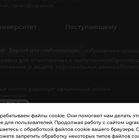
mail:
ugrasu@ugrasu.ru
ниверситет
Поступающему
Обращения гражд
Версия для слабовидящих
равка для отчисленных и выпускников
Противод
оложение о защите персональных данных
Полити
ше мнение формирует официальный рейтинг
ганизации:
рабатываем файлы cookie. Они помогают нам делать это
е для пользователей. Продолжая работу с сайтом ugrasu
шаетесь с обработкой файлов cookie вашего браузера. 
ожете запретить обработку некоторых типов файлов coo
кета доступна по QR-коду, а так же по прямой