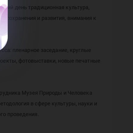
шний день традиционная культура,
 сохранения и развития, внимания к
есса: пленарное заседание, круглые
роекты, фотовыставки, новые печатные
отрудника Музея Природы и Человека
тодология в сфере культуры, науки и
го проведения.