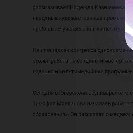
рассказывает Надежда Казначеева, ди
народные художественные промыслы ос
проблемам ученых и иных институтов.
На площадках конгресса одновременно 
столы, работа по секциям и мастер-к
издания и мультимедийные программы
Сегодня в Югорском госуниверситете с
Тимофея Молданова началась работа с
образования». Он рассказал о медвеж