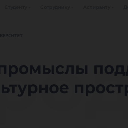
Студенту
Сотруднику
Аспиранту
Д
ро
промыслы под
ьтурное прост