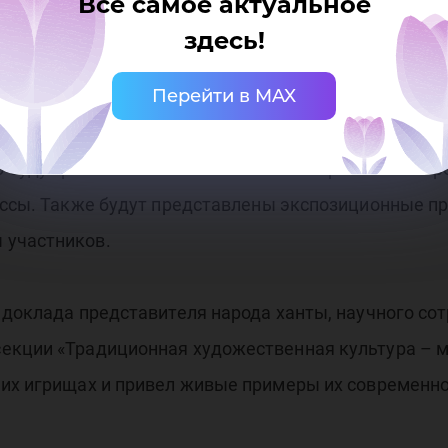
Все самое актуальное
ректор департамента культуры ХМАО. – На сегодня
здесь!
тро нуждаются в решении вопросов дальнейшего их
Перейти в MAX
будут работать более 300 человек. В рамках конгр
лассы. Также будут представлены экспозиционные п
 участников.
 доклада представителя народа ханты, научного с
екции «Традиционная художественная культура – ме
ьих игрищах и привел живые примеры их современно