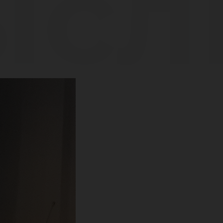
ысл
ерж
ое