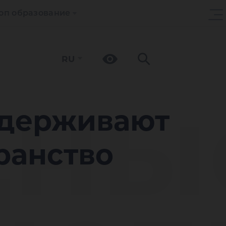
оп образование
RU
дны
держивают
ранство