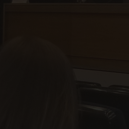
льт
ост