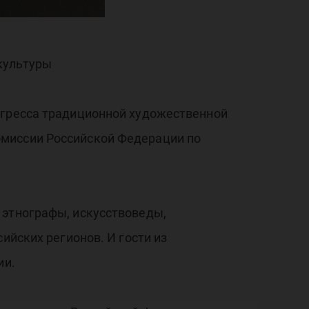
ы
культуры
нгресса традиционной художественной
омиссии Российской Федерации по
 этнографы, искусствоведы,
ийских регионов. И гости из
ии.