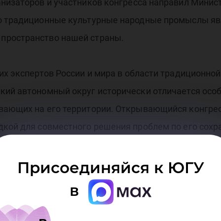
анизаторов и участников конгресса направил Минис
то традиционные культурные народные промыслы я
пространство нашей страны.
их экспертов России и мира в области традиционно
кий автономный округ исторически отличается особ
вающих на его территории. Открывающийся конгрес
дкой для совместного решения проблем по его сохр
ма будут обсуждаться вопросы этно-культурного об
рганизационные формы сохранения культурного насл
Присоединяйся к ЮГУ
в
я не проводились, и проблемы фундаментальных ис
опытка их решения сама по себе является уникаль