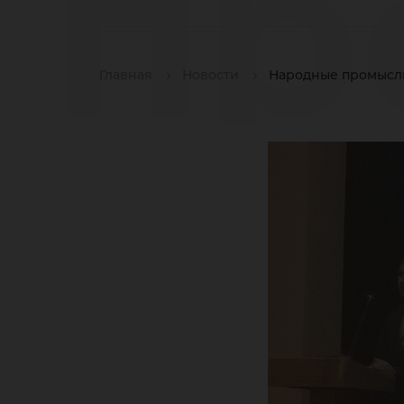
пр
Главная
Новости
Народные промыслы
по
ед