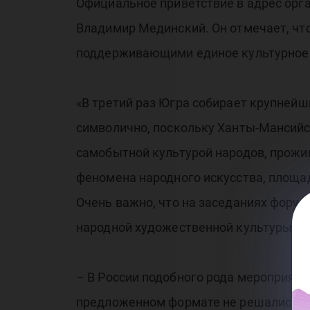
Официальное приветствие в адрес орг
Владимир Мединский. Он отмечает, ч
поддерживающими единое культурное 
«В третий раз Югра собирает крупнейш
символично, поскольку Ханты-Мансийс
самобытной культурой народов, прожи
феномена народного искусства, площа
Очень важно, что на заседаниях фору
народной художественной культуры, о
– В России подобного рода мероприяти
предложенном формате не решались. П