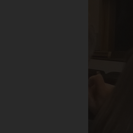
ку
пр