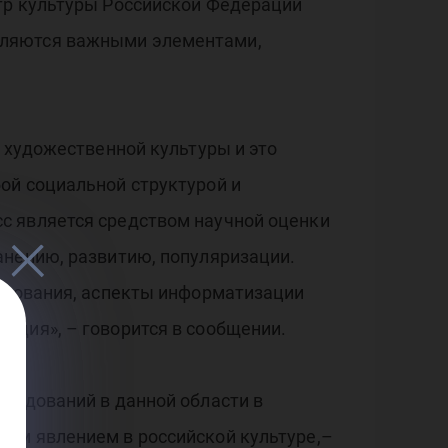
тр культуры Российской Федерации
вляются важными элементами,
й художественной культуры и это
ой социальной структурой и
с является средством научной оценки
анению, развитию, популяризации.
разования, аспекты информатизации
едия», – говорится в сообщении.
следований в данной области в
ным явлением в российской культуре,–