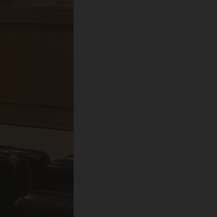
урн
ран