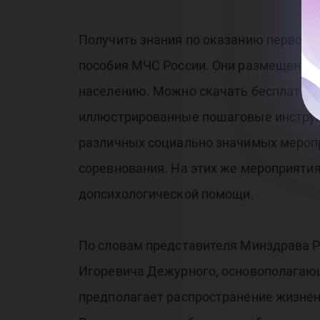
Получить знания по оказанию первой 
пособия МЧС России. Они размещены н
населению. Можно скачать бесплатное
иллюстрированные пошаговые инструкц
различных социально значимых меропр
соревнования. На этих же мероприяти
допсихологической помощи.
По словам представителя Минздрава Р
Игоревича Дежурного, основополагающ
предполагает распространение жизнен