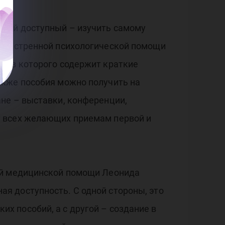
амый доступный – изучить самому
я экстренной психологической помощи
елов которого содержит краткие
акже пособия можно получить на
не – выставки, конференции,
т всех желающих приемам первой и
вой медицинской помощи Леонида
я доступность. С одной стороны, это
 пособий, а с другой – создание в