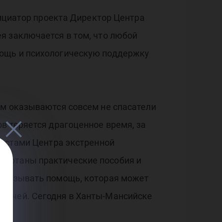
нициатор проекта Директор Центра
я заключается в том, что любой
мощь и психологическую поддержку
ом оказываются совсем не спасатели
в теряется драгоценное время, за
листами Центра экстренной
аботаны практические пособия и
 оказывать помощь, которая может
врачей. Сегодня в Ханты-Мансийске