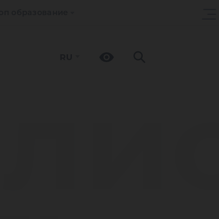
оп образование
RU
ли