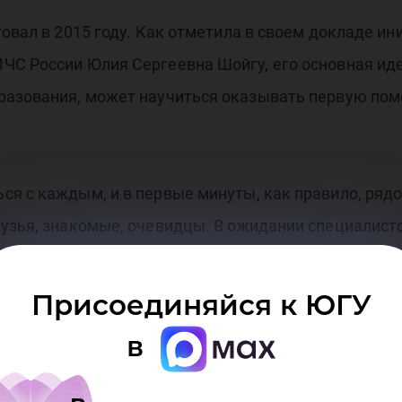
товал в 2015 году. Как отметила в своем докладе и
ЧС России Юлия Сергеевна Шойгу, его основная иде
разования, может научиться оказывать первую по
ся с каждым, и в первые минуты, как правило, ряд
узья, знакомые, очевидцы. В ожидании специалисто
ь - свою или человека, который пострадал. Специа
ри поддержке Министерства здравоохранения разр
Присоединяйся к ЮГУ
озволяющие в простой и понятной форме научиться
в
приезда профессиональных спасательных служб и 
тов и манси.