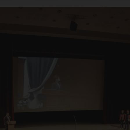
аса
зн