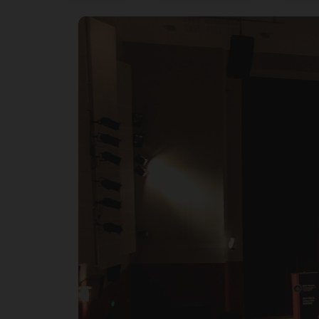
сп
жи