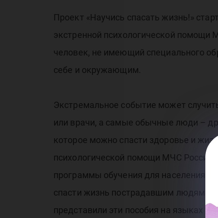
Проект «Научись спасать жизнь!» стар
экстренной психологической помощи М
человек, не имеющий специального об
себе и окружающим.
Экстремальное событие может случить
или врачи, а самые обычные люди – др
которое можно спасти здоровье и жизн
психологической помощи МЧС России п
программы обучения для населения, п
спасти жизнь пострадавшим людям до 
представили эти пособия на языках хан