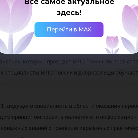
Все самое актуальное
здесь!
помощи можно несколькими способами. Первый и с
а сайтах министерства и Интернет-службы оказани
Перейти в MAX
 приложение «Мобильный спасатель», один из разд
ии, как действовать в экстремальной ситуации. Т
иятиях, которые проводит МЧС России по всей стра
ях специалисты МЧС России и добровольцы обучаю
Ф, ведущего специалиста в области оказания пер
им принципом проекта является его информационна
новажных знаний с помощью карманных практических