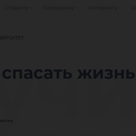
Студенту
Сотруднику
Аспиранту
Д
учи
 спасать жизнь
 жизнь