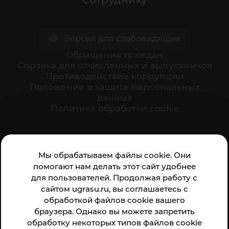
Сотруднику
Версия для слабовидящих
Обращения граждан
Cправка для отчисленных и выпускников
Противодействие коррупции
Положение о защите персональных
данных
Политика обработки cookie
Ваше мнение формирует официальный рейтинг
Мы обрабатываем файлы cookie. Они
организации:
помогают нам делать этот сайт удобнее
для пользователей. Продолжая работу с
сайтом ugrasu.ru, вы соглашаетесь с
обработкой файлов cookie вашего
браузера. Однако вы можете запретить
обработку некоторых типов файлов cookie
Анкета доступна по QR-коду, а так же по прямой