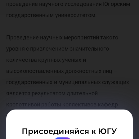
проведение научного исследования Югорским
государственным университетом.
Проведение научных мероприятий такого
уровня с привлечением значительного
количества крупных ученых и
высокопоставленных должностных лиц –
государственных и муниципальных служащих
является результатом длительной
кропотливой работы коллективов кафедр
Юридического института, а также иных
подразделений вуза, который способствует
Присоединяйся к ЮГУ
повышению авторитета Югорского