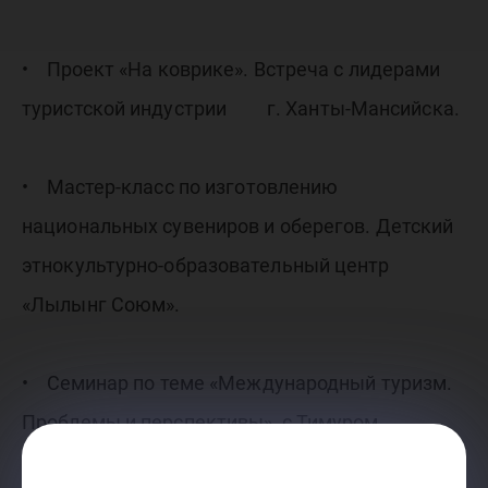
• Проект «На коврике». Встреча с лидерами
туристской индустрии г. Ханты-Мансийска.
• Мастер-класс по изготовлению
национальных сувениров и оберегов. Детский
этнокультурно-образовательный центр
«Лылынг Союм».
• Семинар по теме «Международный туризм.
Проблемы и перспективы», с Тимуром
Давыдовым - менеджером компании