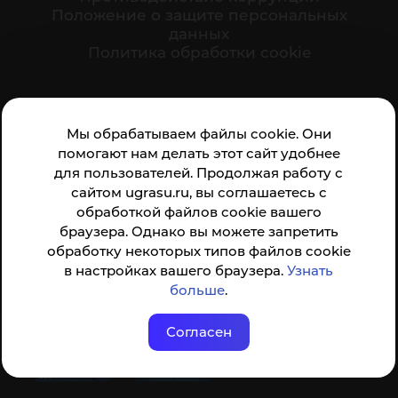
Положение о защите персональных
данных
Политика обработки cookie
Ваше мнение формирует официальный рейтинг
Мы обрабатываем файлы cookie. Они
организации:
помогают нам делать этот сайт удобнее
для пользователей. Продолжая работу с
сайтом ugrasu.ru, вы соглашаетесь с
обработкой файлов cookie вашего
браузера. Однако вы можете запретить
обработку некоторых типов файлов cookie
Анкета доступна по QR-коду, а так же по прямой
в настройках вашего браузера.
Узнать
ссылке
больше
.
Согласен
© ФГБОУ ВО ЮГУ 2001–2026