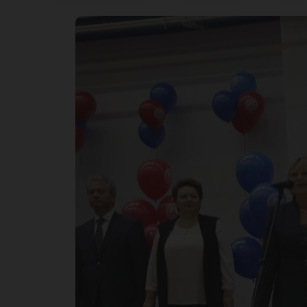
по
вы
ЮГ