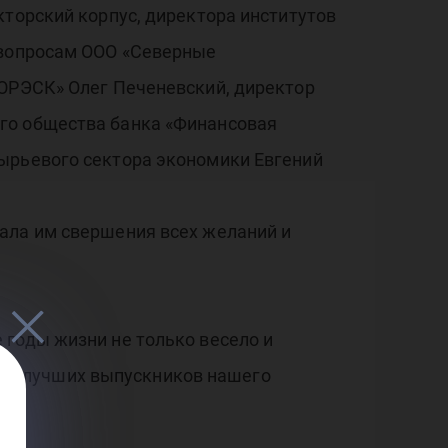
кторский корпус, директора институтов
 вопросам ООО «Северные
«ЮРЭСК» Олег Печеневский, директор
го общества банка «Финансовая
сырьевого сектора экономики Евгений
ала им свершения всех желаний и
 годы жизни не только весело и
х из лучших выпускников нашего