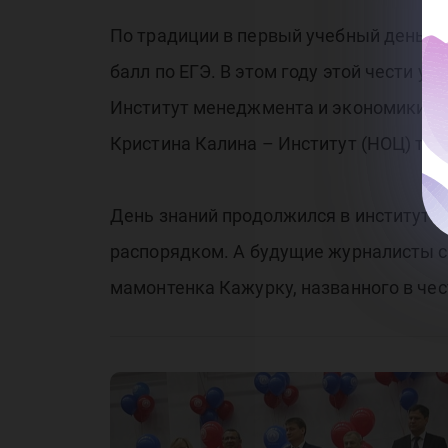
По традиции в первый учебный день д
балл по ЕГЭ. В этом году этой чести у
Институт менеджмента и экономики, Д
Кристина Калина – Институт (НОЦ) тех
День знаний продолжился в институтах
распорядком. А будущие журналисты с
мамонтенка Кажурку, названного в че