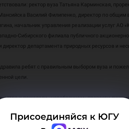
тствовали: ректор вуза Татьяна Карминская, проре
ы-Мансийска Василий Филипенко, директор по общим
ягина, начальник управления реализации услуг АО 
ападно-Сибирского филиала публичного акционерно
и директор департамента природных ресурсов и не
здравила ребят с правильным выбором вуза и пожел
енной цели.
чество и пожелали «новобранцам» провести лучшие
ся к учебе, углубленно изучая науки, так как лучши
Присоединяйся к ЮГУ
оих предприятиях и в организациях.