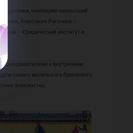
ервокурсники, имеющим наивысший
зования, Анастасия Рагозина –
анский – Юридический институт и
, преподавателями и внутренним
ждем самого маленького бронзового
стник-знакомство.