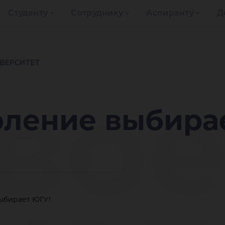
Студенту
Сотруднику
Аспиранту
Д
во
оление выбира
ыбирает ЮГУ!