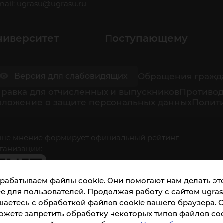
mail:
ugrasu@ugrasu.ru
ниверситет
Поступающему
Обращения гражд
Версия для слабовидящих
равка для отчисленных и выпускников
Противод
оложение о защите персональных данных
Полити
ше мнение формирует официальный рейтинг
ганизации:
рабатываем файлы cookie. Они помогают нам делать это
е для пользователей. Продолжая работу с сайтом ugrasu
шаетесь с обработкой файлов cookie вашего браузера. 
ожете запретить обработку некоторых типов файлов coo
кета доступна по QR-коду, а так же по прямой