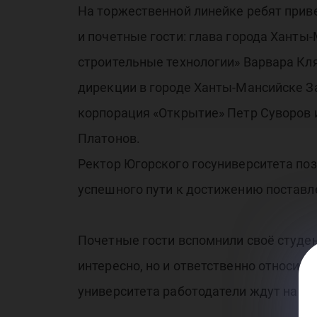
На торжественной линейке ребят приве
и почетные гости: глава города Хант
строительные технологии» Варвара Кл
дирекции в городе Ханты-Мансийске З
корпорация «Открытие» Петр Суворов 
Платонов.
Ректор Югорского госуниверситета по
успешного пути к достижению поставл
Почетные гости вспомнили своё студен
интересно, но и ответственно относить
университета работодатели ждут на св