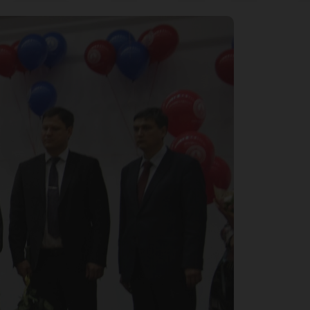
ен
ае