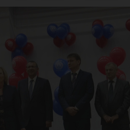
кол
бир
У!