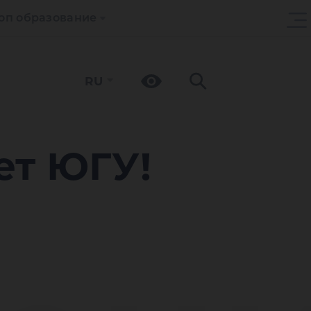
оп образование
RU
е
ет ЮГУ!