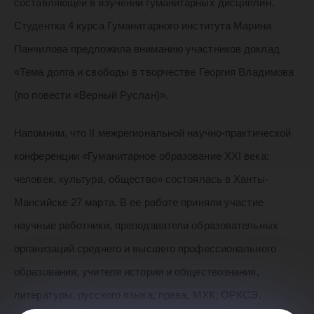
составляющей в изучении гуманитарных дисциплин.
Студентка 4 курса Гуманитарного института Марина
Панчилова предложила вниманию участников доклад
«Тема долга и свободы в творчестве Георгия Владимова
(по повести «Верный Руслан)».
Напомним, что II межрегиональной научно-практической
конференции «Гуманитарное образование XXI века:
человек, культура, общество» состоялась в Ханты-
Мансийске 27 марта. В ее работе приняли участие
научные работники, преподаватели образовательных
организаций среднего и высшего профессионального
образования, учителя истории и обществознания,
литературы, русского языка, права, МХК, ОРКСЭ.