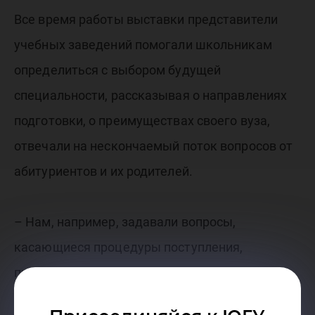
Все время работы выставки представители
учебных заведений помогали школьникам
определиться с выбором будущей
специальности, рассказывая о направлениях
подготовки, о преимуществах своего вуза,
отвечали на нескончаемый поток вопросов от
абитуриентов и их родителей.
– Нам, например, задавали вопросы,
касающиеся процедуры поступления,
проходного балла, количества бюджетных
мест, проживания в общежитии,