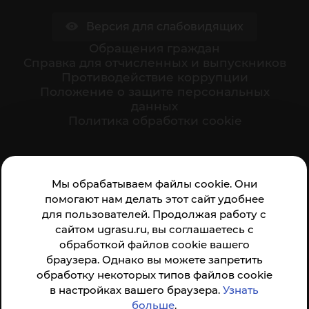
Версия для слабовидящих
Обращения граждан
Cправка для отчисленных и выпускников
Противодействие коррупции
Положение о защите персональных
данных
Политика обработки cookie
Ваше мнение формирует официальный рейтинг
Мы обрабатываем файлы cookie. Они
организации:
помогают нам делать этот сайт удобнее
для пользователей. Продолжая работу с
сайтом ugrasu.ru, вы соглашаетесь с
обработкой файлов cookie вашего
браузера. Однако вы можете запретить
обработку некоторых типов файлов cookie
Анкета доступна по QR-коду, а так же по прямой
в настройках вашего браузера.
Узнать
ссылке
больше
.