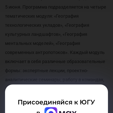
5 июня. Программа подразделяется на четыре
тематических модуля: «География
технологических укладов», «География
культурных ландшафтов», «География
ментальных моделей», «География
современных антропотоков». Каждый модуль
включает в себя различные образовательные
формы: экспертные лекции, проектно-
аналитические семинары, работу в командах,
дискуссионные клубы. Образовательная
задача каждого модуля оформляется в логике
Присоединяйся к ЮГУ
актуальных проблем профессиональной,
в