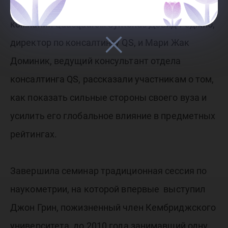
по предметным рейтингам, где эксперты
компании Quacquarelli Symonds Дэвид Реджио,
директор по консалтингу QS, и Мари Жак
Доминик, ведущий консультант отдела
консалтинга QS, рассказали участникам о том,
как показать сильные стороны своего вуза и
усилить его глобальное влияние в предметных
рейтингах.
Завершила семинар традиционная сессия по
наукометрии, на которой впервые выступил
Джон Грин, пожизненный член Кембриджского
университета, до 2010 года занимавший одну