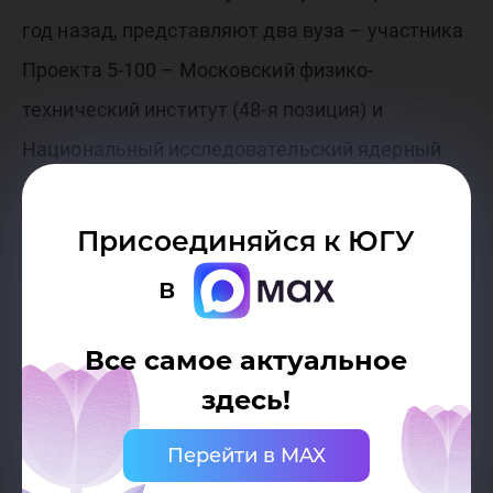
год назад, представляют два вуза – участника
Проекта 5-100 – Московский физико-
технический институт (48-я позиция) и
Национальный исследовательский ядерный
университет «МИФИ» (89-я позиция). Главный
редактор Всемирного рейтинга университетов
Присоединяйся к ЮГУ
THE Фил Бейти провел мастер-класс по
в
аналитике рейтинговых данных и
направлениям развития методологии
Все самое актуальное
рейтинга.
здесь!
Перейти в MAX
В рамках мероприятия также прошел семинар