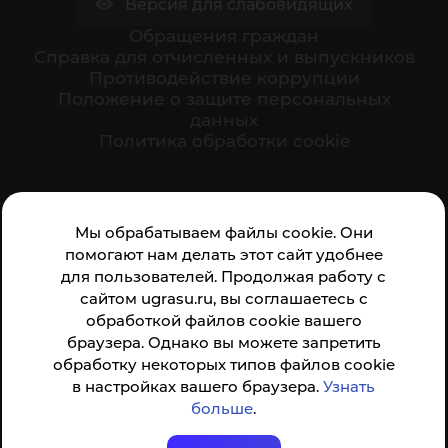
Версия для слабовидящих
Обращения граждан
Cправка для отчисленных и выпускников
Противодействие коррупции
Положение о защите персональных
данных
Политика обработки cookie
Ваше мнение формирует официальный рейтинг
Мы обрабатываем файлы cookie. Они
организации:
помогают нам делать этот сайт удобнее
для пользователей. Продолжая работу с
сайтом ugrasu.ru, вы соглашаетесь с
обработкой файлов cookie вашего
браузера. Однако вы можете запретить
обработку некоторых типов файлов cookie
Анкета доступна по QR-коду, а так же по прямой
в настройках вашего браузера.
Узнать
ссылке
больше
.