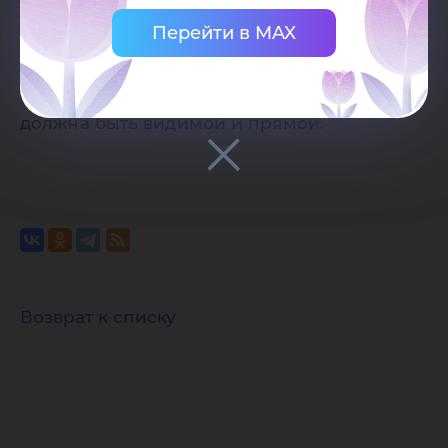
ссылки на страницу-источник сайта
Перейти в MAX
Югорского государственного
университета. Ссылка должна находиться
непосредственно рядом с материалом,
должна быть видимой и прямой.
Возврат к списку