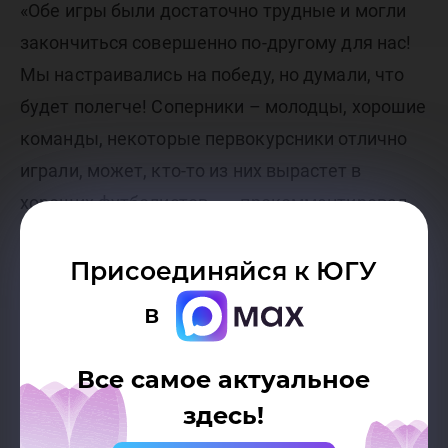
«Обе игры были достаточно трудные и могли
закончиться совершенно по-другому для нас!
Мы настраивались на победу, но думали, что
будет полегче! Соперники – молодцы, хорошие
команды, некоторые первокурсники отлично
играли, может, кто-то из них вырастет в
хороших футболистов», – прокомментировал
Алексей Снигирев.
Присоединяйся к ЮГУ
в
Анастасия Бацула
Все самое актуальное
здесь!