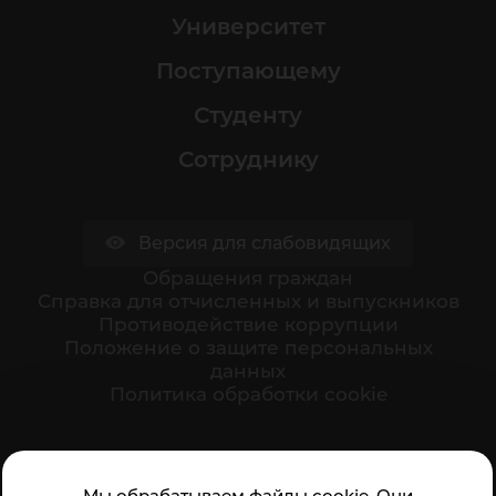
Университет
Поступающему
Студенту
Сотруднику
Версия для слабовидящих
Обращения граждан
Cправка для отчисленных и выпускников
Противодействие коррупции
Положение о защите персональных
данных
Политика обработки cookie
Ваше мнение формирует официальный рейтинг
Мы обрабатываем файлы cookie. Они