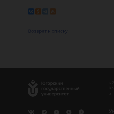
Возврат к списку
г.
Ка
e-
У