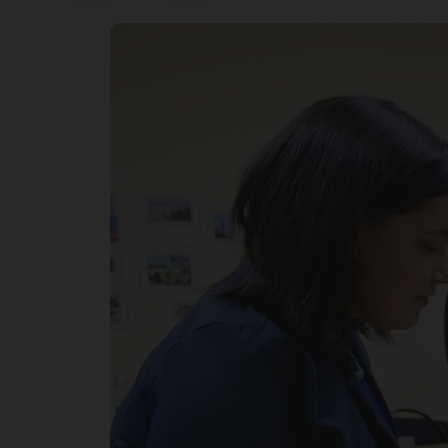
к
ст
Но