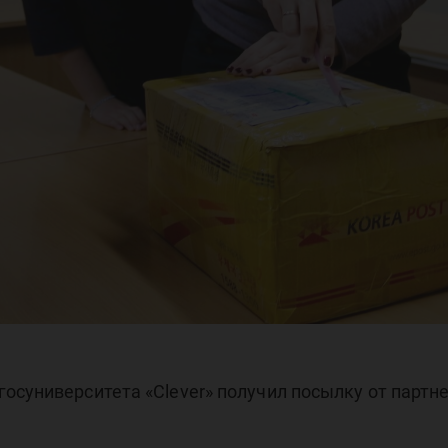
ду
осуниверситета «Clever» получил посылку от партн