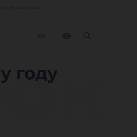
оп образование
RU
рок
у году