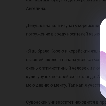
Ангелина.
Девушка начала изучать корейский язык
погружение в среду носителей языка п
- Я выбрала Корею и корейский язык н
старшей школе я начала увлекаться ко
очень оптимистичный человек и люблю в
культуру южнокорейского народа. А п
мою давнюю мечту. Так как я участник
Сувонский университет находится в пр