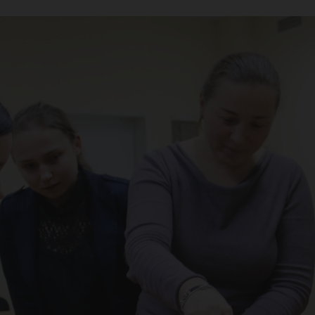
аро
во