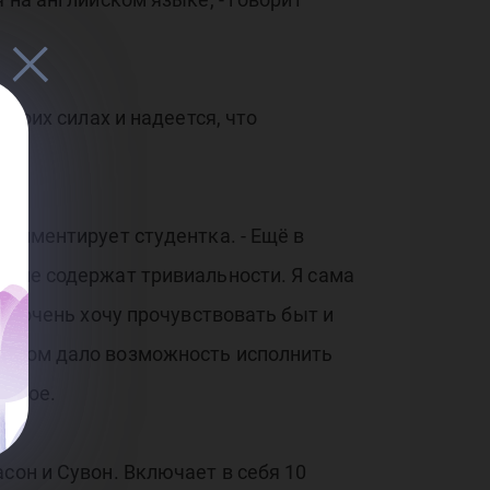
своих силах и надеется, что
комментирует студентка. - Ещё в
и не содержат тривиальности. Я сама
 Я очень хочу прочувствовать быт и
итетом дало возможность исполнить
атное.
сон и Сувон. Включает в себя 10