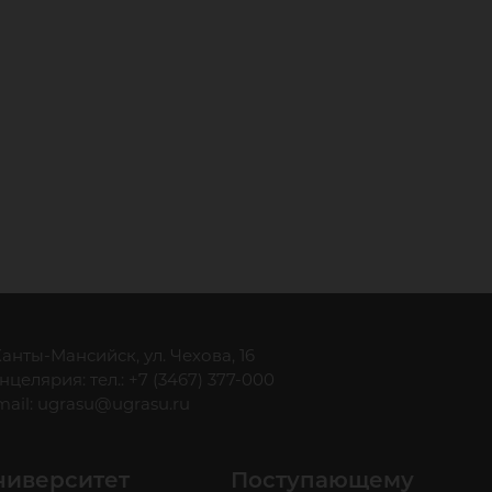
 Ханты-Мансийск, ул. Чехова, 16
нцелярия: тел.: +7 (3467) 377-000
mail:
ugrasu@ugrasu.ru
ниверситет
Поступающему