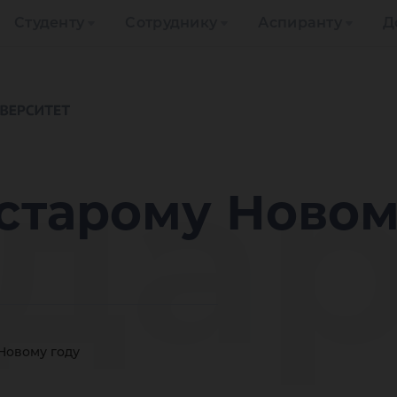
Студенту
Сотруднику
Аспиранту
Д
да
старому Новом
Новому году