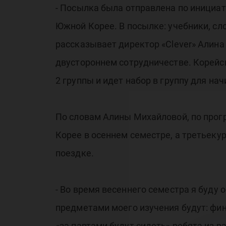
- Посылка была отправлена по инициа
Южной Корее. В посылке: учебники, сло
рассказывает директор «Clever» Алина
двустороннем сотрудничестве. Корейск
2 группы и идет набор в группу для на
По словам Алины Михайловой, по прог
Корее в осеннем семестре, а третьеку
поездке.
- Во время весеннего семестра я буду
предметами моего изучения будут: фин
«за партами будут сидеть» ребята из р