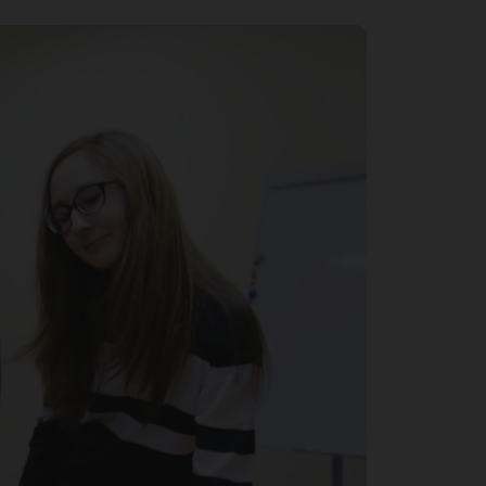
му
му