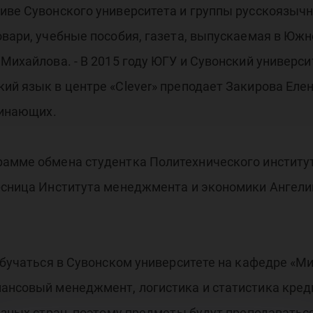
тиве Сувонского университета и группы русскоязыч
вари, учебные пособия, газета, выпускаемая в Южно
 Михайлова. - В 2015 году ЮГУ и Сувонский универс
ий язык в центре «Clever» преподает Закирова Елен
чинающих.
рамме обмена студентка Политехнического институ
рсница Института менеджмента и экономики Ангелин
 обучаться в Сувонском университете на кафедре «М
ансовый менеджмент, логистика и статистика креди
азных стран, поэтому предметы будут преподаваться