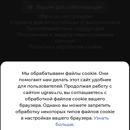
Версия для слабовидящих
Обращения граждан
Cправка для отчисленных и выпускников
Противодействие коррупции
Положение о защите персональных
данных
Политика обработки cookie
Ваше мнение формирует официальный рейтинг
Мы обрабатываем файлы cookie. Они
организации:
помогают нам делать этот сайт удобнее
для пользователей. Продолжая работу с
сайтом ugrasu.ru, вы соглашаетесь с
обработкой файлов cookie вашего
браузера. Однако вы можете запретить
обработку некоторых типов файлов cookie
Анкета доступна по QR-коду, а так же по прямой
в настройках вашего браузера.
Узнать
ссылке
больше
.