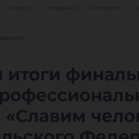
Студенту
Сотруднику
Аспиранту
Д
две
 итоги финаль
профессиональ
 «Славим чело
альского Феде