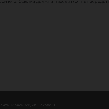
рситета. Ссылка должна находиться непосредст
 Ханты-Мансийск, ул. Чехова, 16