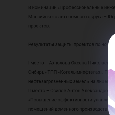
ок
В номинации «Профессиональные инжен
но
Мансийского автономного округа – Юг
проектов.
Результаты защиты проектов по номи
I место – Ахполова Оксана Николаевн
«И
Сибирь» ТПП «Когалымнефтегаз». Прое
нефтезагрязненных земель на лицензи
II место – Осипов Антон Александрови
«Повышение эффективности улавливан
помещений доменного производства на