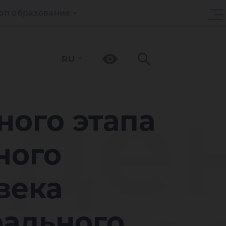
оп образование
RU
де
ного этапа
ного
века
рального