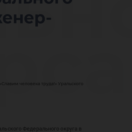
ьно
женер-
рса
сс
«Славим человека труда!» Уральского
альского Федерального округа в