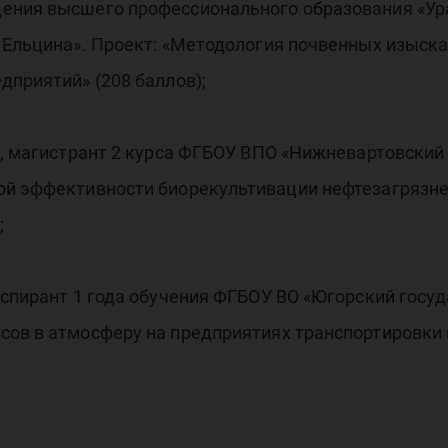
уда
дения высшего профессионального образования «Ур
 Ельцина». Проект: «Методология почвенных изыск
дприятий» (208 баллов);
дер
ч, магистрант 2 курса ФГБОУ ВПО «Нижневартовский
ой эффективности биорекультивации нефтезагрязне
;
аспирант 1 года обучения ФГБОУ ВО «Югорский госуд
сов в атмосферу на предприятиях транспортировки 