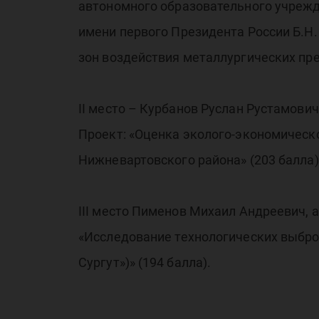
тр
автономного образовательного учреж
имени первого Президента России Б.Н.
зон воздействия металлургических пре
Фе
II место – Курбанов Руслан Рустамови
Проект: «Оценка эколого-экономическ
Нижневартовского района» (203 балла)
III место Пименов Михаил Андреевич, 
«Исследование технологических выбро
Сургут»)» (194 балла).