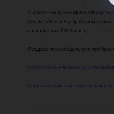
III место – Бичукина Ирина Альбертов
Проект: «Значения обработки результ
предприятия» (237 баллов).
Поздравляем победителей и призёров 
Протокол инженерное искусство моло
Протокол профессиональные инженер