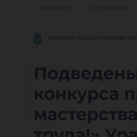
Университет
Поступающему
По
Подведены
конкурса 
мастерства
труда!» Ур