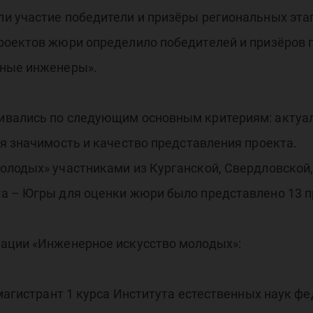
сте
и участие победители и призёры региональных эта
роектов жюри определило победителей и призёров
ьные инженеры».
вались по следующим основным критериям: актуаль
лав
я значимость и качество представления проекта.
олодых» участниками из Курганской, Свердловской,
а – Югры для оценки жюри было представлено 13 п
ации «Инженерное искусство молодых»:
 магистрант 1 курса Института естественных наук ф