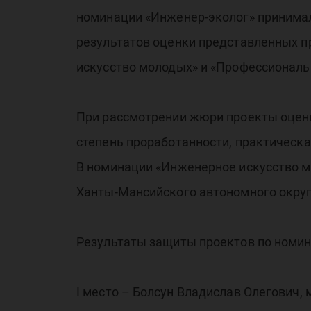
ма
номинации «Инженер-эколог» принимал
результатов оценки представленных п
искусство молодых» и «Профессионал
При рассмотрении жюри проекты оцени
«С
степень проработанности, практическа
В номинации «Инженерное искусство м
Ханты-Мансийского автономного округ
Результаты защиты проектов по номин
I место – Болсун Владислав Олегович,