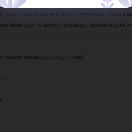
на, начальник экологического управления – начальн
атов мониторинга почв в производственном эколог
и желаем им творческих успехов!
дых
ы