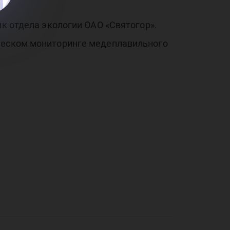
ик отдела экологии ОАО «Святогор».
ическом мониторинге медеплавильного