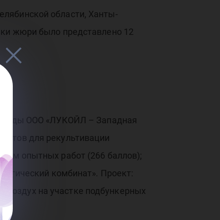
а в
елябинской области, Ханты-
нац
нки жюри было представлено 12
й среды ООО «ЛУКОЙЛ – Западная
не
аратов для рекультивации
там опытных работ (266 баллов);
лургический комбинат». Проект:
 воздух на участке подбункерных