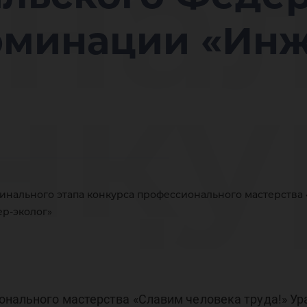
нал
номинации «Ин
нку
офе
нального этапа конкурса профессионального мастерства 
р-эколог»
онального мастерства «Славим человека труда!» Ур