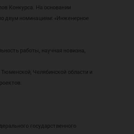
рст
пов Конкурса. На основании
 по двум номинациям: «Инженерное
ность работы, научная новизна,
им 
 Тюменской, Челябинской области и
роектов.
едерального государственного