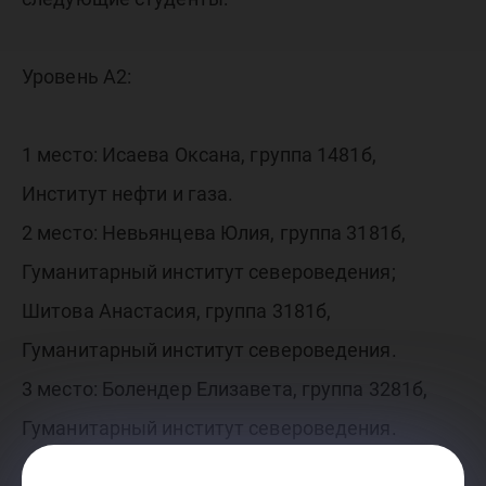
Уровень А2:
1 место: Исаева Оксана, группа 1481б,
Институт нефти и газа.
2 место: Невьянцева Юлия, группа 3181б,
Гуманитарный институт североведения;
Шитова Анастасия, группа 3181б,
Гуманитарный институт североведения.
3 место: Болендер Елизавета, группа 3281б,
Гуманитарный институт североведения.