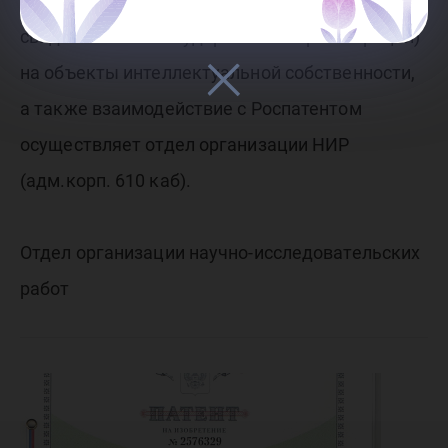
выдачу охранных документов (патентов и
свидетельств о государственной регистрации)
на объекты интеллектуальной собственности,
а также взаимодействие с Роспатентом
осуществляет отдел организации НИР
(адм.корп. 610 каб).
Отдел организации научно-исследовательских
работ