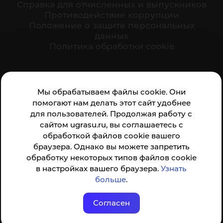
Cправка для отчисленных и выпускников
Противодействие коррупции
Положение о защите персональных
данных
Политика обработки cookie
Ваше мнение формирует официальный рейтинг
Мы обрабатываем файлы cookie. Они
организации:
помогают нам делать этот сайт удобнее
для пользователей. Продолжая работу с
сайтом ugrasu.ru, вы соглашаетесь с
обработкой файлов cookie вашего
браузера. Однако вы можете запретить
обработку некоторых типов файлов cookie
Анкета доступна по QR-коду, а так же по прямой
в настройках вашего браузера.
Узнать
ссылке
больше
.
Согласен
© ФГБОУ ВО ЮГУ 2001–2026