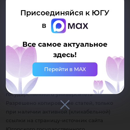
Присоединяйся к ЮГУ
в
Все самое актуальное
здесь!
Дата публикации:
08.12.2020
Перейти в MAX
Автор:
Пресс-служба Югорского
государственного университета
Разрешено копирование статей, только
при наличии активной (кликабельной)
ссылки на страницу-источник сайта
Югорского государственного