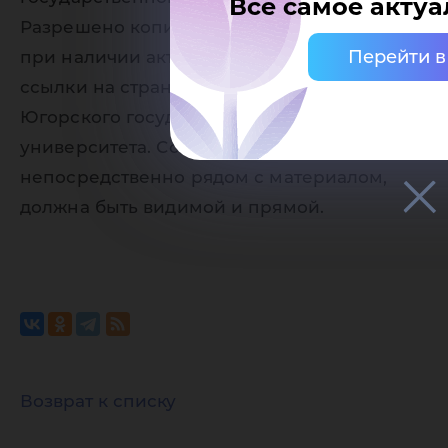
Все самое актуа
Разрешено копирование статей, только
Перейти в
при наличии активной (кликабельной)
ссылки на страницу-источник сайта
Югорского государственного
университета. Ссылка должна находиться
непосредственно рядом с материалом,
должна быть видимой и прямой.
Возврат к списку