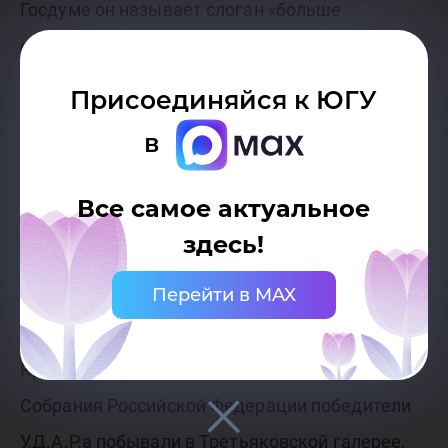
Госдуме он называет слоган «больше
отдавать, чем получать», – рассказывает Анна
Колычева. – Мы обсуждали Стратегию
Присоединяйся к ЮГУ
развития Югры 2030 и говорили о процедуре
в
принятия различных законов. По итогу встречи
можно сделать вывод, что закон – это
Все самое актуальное
компромисс между государством, властью и
здесь!
народом.
Перейти в MAX
Кроме Государственной Думы Федерального
Собрания Российской Федерации победители
У.Д.А.Р.а побывали в Третьяковской галерее,