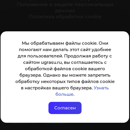
Положение о защите персональных
данных
Политика обработки cookie
Ваше мнение формирует официальный рейтинг
Мы обрабатываем файлы cookie. Они
организации:
помогают нам делать этот сайт удобнее
для пользователей. Продолжая работу с
сайтом ugrasu.ru, вы соглашаетесь с
обработкой файлов cookie вашего
браузера. Однако вы можете запретить
обработку некоторых типов файлов cookie
Анкета доступна по QR-коду, а так же по прямой
в настройках вашего браузера.
Узнать
ссылке
больше
.
Согласен
© ФГБОУ ВО ЮГУ 2001–2026