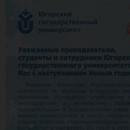
универс
Т.Д.
Кармин