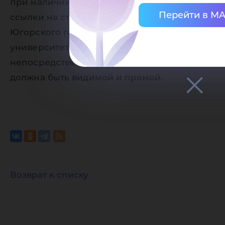
при наличии активной (кликабельной)
Перейти в M
ссылки на страницу-источник сайта
Югорского государственного
университета. Ссылка должна находиться
непосредственно рядом с материалом,
должна быть видимой и прямой.
Возврат к списку