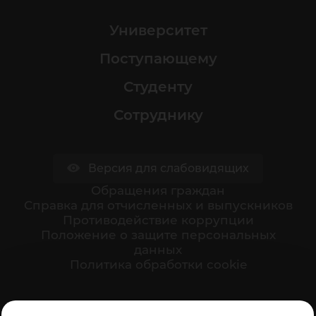
Университет
Поступающему
Студенту
Сотруднику
Версия для слабовидящих
Обращения граждан
Cправка для отчисленных и выпускников
Противодействие коррупции
Положение о защите персональных
данных
Политика обработки cookie
Ваше мнение формирует официальный рейтинг