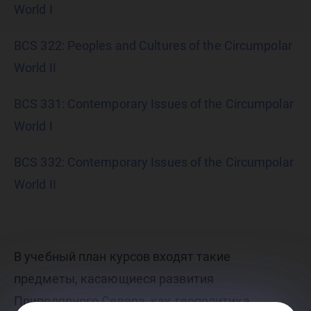
World I
BCS 322: Peoples and Cultures of the Circumpolar
World II
BCS 331: Contemporary Issues of the Circumpolar
World I
BCS 332: Contemporary Issues of the Circumpolar
World II
В учебный план курсов входят такие
предметы, касающиеся развития
Приполярного Севера, как геополитика,