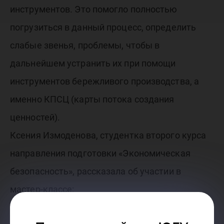
инструментов. Это помогло полностью
погрузиться в данный процесс, определить
слабые звенья, проблемы, чтобы в
дальнейшем устранить их при помощи
инструментов бережливого производства, а
именно КПСЦ (карты потока создания
ценностей).
Ксения Измоденова, студентка второго курса
направления подготовки «Экономическая
безопасность», рассказала об участии в
мастер-классе:
– Все члены клуба получили невероятное