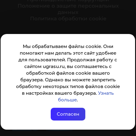
Положение о защите персональных
данных
Политика обработки cookie
Ваше мнение формирует официальный рейтинг
Мы обрабатываем файлы cookie. Они
организации:
помогают нам делать этот сайт удобнее
для пользователей. Продолжая работу с
сайтом ugrasu.ru, вы соглашаетесь с
обработкой файлов cookie вашего
браузера. Однако вы можете запретить
обработку некоторых типов файлов cookie
Анкета доступна по QR-коду, а так же по прямой
в настройках вашего браузера.
Узнать
ссылке
больше
.
Согласен
© ФГБОУ ВО ЮГУ 2001–2026