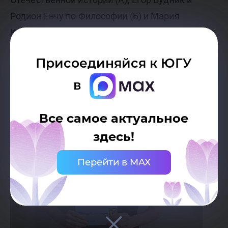
Родион Енчу по Философии (Б) и Мария
Косинцева по Русскому языку и культуре речи
(Б).
Присоединяйся к ЮГУ
в
Все самое актуальное
здесь!
Перейти в MAX