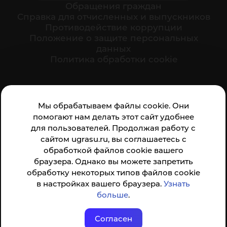
Обращения граждан
Cправка для отчисленных и выпускников
Противодействие коррупции
Положение о защите персональных
данных
Политика обработки cookie
Ваше мнение формирует официальный рейтинг
Мы обрабатываем файлы cookie. Они
организации:
помогают нам делать этот сайт удобнее
для пользователей. Продолжая работу с
сайтом ugrasu.ru, вы соглашаетесь с
обработкой файлов cookie вашего
браузера. Однако вы можете запретить
обработку некоторых типов файлов cookie
Анкета доступна по QR-коду, а так же по прямой
в настройках вашего браузера.
Узнать
ссылке
больше
.
Согласен
© ФГБОУ ВО ЮГУ 2001–2026