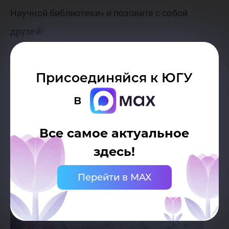
Научной библиотеки» и позовите с собой
друзей!
Светлана Махмутова
Присоединяйся к ЮГУ
Фото автора и Булата Сабитова
в
Все самое актуальное
здесь!
Перейти в MAX