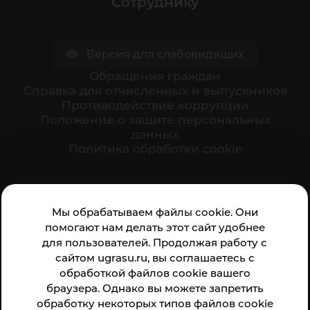
Сотруднику
Версия для слабовидящих
Обращения граждан
Cправка для отчисленных и выпускников
Противодействие коррупции
Положение о защите персональных
данных
Политика обработки cookie
Ваше мнение формирует официальный рейтинг
Мы обрабатываем файлы cookie. Они
организации:
помогают нам делать этот сайт удобнее
для пользователей. Продолжая работу с
сайтом ugrasu.ru, вы соглашаетесь с
обработкой файлов cookie вашего
браузера. Однако вы можете запретить
обработку некоторых типов файлов cookie
Анкета доступна по QR-коду, а так же по прямой