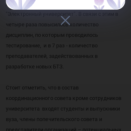
дистанционного образования Moodle
"Электронный университет". В связи с этим в
четыре раза повысилось количество
дисциплин, по которым проводилось
тестирование, и в 7 раз - количество
преподавателей, задействованных в
разработке новых БТЗ.
Стоит отметить, что в состав
координационного совета кроме сотрудников
университета входят студенты и выпускники
вуза, члены попечительского совета и
представители организаций – потенциальных