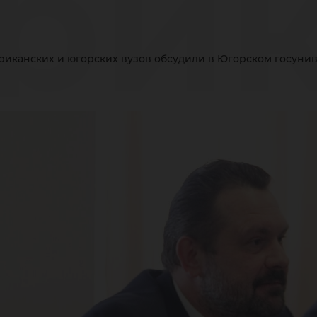
рик
риканских и югорских вузов обсудили в Югорском госуни
орс
суд