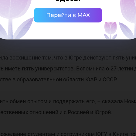
росы возможного сотрудничества. Чрезвычайный и
 Федерации отметила, что посольство рассматривае
Перейти в MAX
м с Южно-Африканской республикой, особое вниман
АР медицине и инженерным специальностям.
а восхищение тем, что в Югре действуют пять унив
ть иметь пять университетов. Вспомнила о 27-лети
стве в образовательной области ЮАР и СССР.
ить обмен опытом и поддержать его, – сказала Ном
жественных отношений и с Россией и Югрой.
пожелание студентам и сотрудникам ЮГУ в Книге по