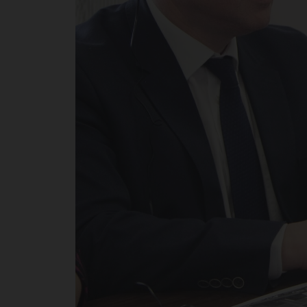
Юг
го