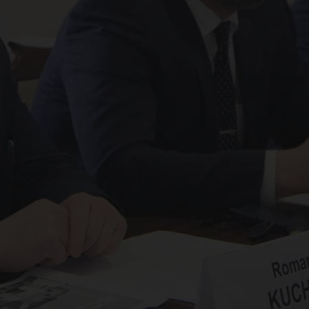
ор
сун