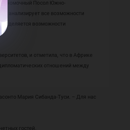
 Полномочный Посол Южно-
т и анализирует все возможности
ие уделяется возможности
ерситетов, и отметила, что в Африке
и дипломатических отношений между
асонто Мария Сибанда-Туси. – Для нас
четных гостей.