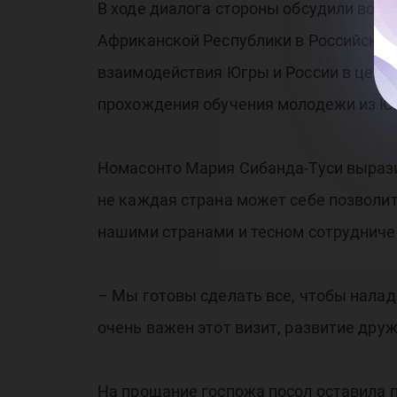
В ходе диалога стороны обсудили воп
Африканской Республики в Российской
взаимодействия Югры и России в цело
прохождения обучения молодежи из Ю
Номасонто Мария Сибанда-Туси выразил
не каждая страна может себе позволи
нашими странами и тесном сотрудниче
– Мы готовы сделать все, чтобы налад
очень важен этот визит, развитие дру
На прощание госпожа посол оставила 