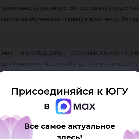
 деятельность, реализуются программы академичес
ляются на обучение за границу в вузы Чехии, Венгр
ГУ можно изучать девять иностранных языков и язы
для Номасонто Марии Сибанда-Туси стала новость 
ЮГУ подписано соглашение, в рамках которого мож
Присоединяйся к ЮГУ
ого госуниверситета выступил первый проректор С
в
 исследований и разработок Виктория Сподина расс
в и культуры ненцев, ханты и манси.
Все самое актуальное
здесь!