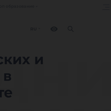
оп образование
RU
дни
ских и
 в
те