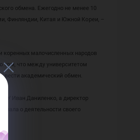
кого обмена. Ежегодно не менее 10
ии, Финляндии, Китая и Южной Кореи, –
ки коренных малочисленных народов
о том, что между университетом
но вести академический обмен.
урГУ Иван Даниленко, а директор
казала о деятельности своего