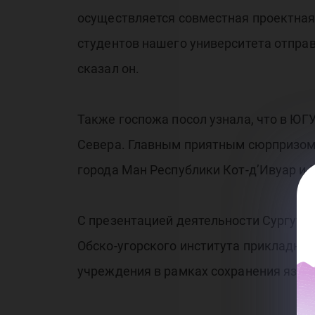
осуществляется совместная проектная
студентов нашего университета отправ
сказал он.
Также госпожа посол узнала, что в Ю
Севера. Главным приятным сюрпризом 
города Ман Республики Кот-д’Ивуар и 
С презентацией деятельности Сургутск
Обско-угорского института прикладных
учреждения в рамках сохранения языко