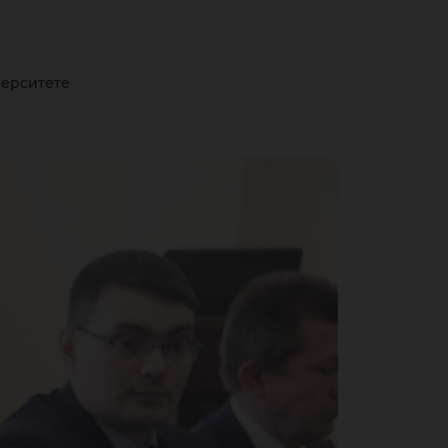
анс
верситете
ких
или