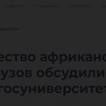
Студенту
Сотруднику
Аспиранту
Д
тру
ество африкан
узов обсудили
госуниверсите