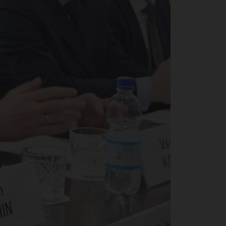
ско
иве