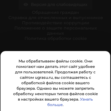
Версия для слабовидящих
Обращения граждан
Cправка для отчисленных и выпускников
Противодействие коррупции
Положение о защите персональных
данных
Политика обработки cookie
Ваше мнение формирует официальный рейтинг
Мы обрабатываем файлы cookie. Они
организации:
помогают нам делать этот сайт удобнее
для пользователей. Продолжая работу с
сайтом ugrasu.ru, вы соглашаетесь с
обработкой файлов cookie вашего
браузера. Однако вы можете запретить
обработку некоторых типов файлов cookie
Анкета доступна по QR-коду, а так же по прямой
в настройках вашего браузера.
Узнать
ссылке
больше
.