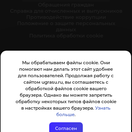
Обращения граждан
Cправка для отчисленных и выпускников
Противодействие коррупции
Положение о защите персональных
данных
Политика обработки cookie
Ваше мнение формирует официальный рейтинг
Мы обрабатываем файлы cookie. Они
организации:
помогают нам делать этот сайт удобнее
для пользователей. Продолжая работу с
сайтом ugrasu.ru, вы соглашаетесь с
обработкой файлов cookie вашего
браузера. Однако вы можете запретить
обработку некоторых типов файлов cookie
Анкета доступна по QR-коду, а так же по прямой
в настройках вашего браузера.
Узнать
ссылке
больше
.
Согласен