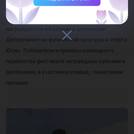
Победители и призеры в личном первенстве
награждаются медалями и дипломами
Департаментом физической культуры и спорта
Югры. Победители и призеры командного
первенства фестиваля награждены кубками и
дипломами, а участники команд - памятными
призами.