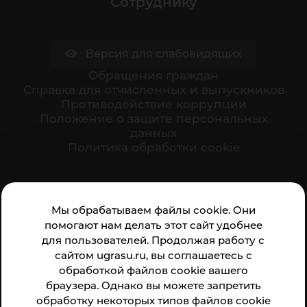
Сотруднику
Версия для слабовидящих
Обращения граждан
Cправка для отчисленных и выпускников
Противодействие коррупции
Положение о защите персональных
данных
Политика обработки cookie
Ваше мнение формирует официальный рейтинг
Мы обрабатываем файлы cookie. Они
организации:
помогают нам делать этот сайт удобнее
для пользователей. Продолжая работу с
сайтом ugrasu.ru, вы соглашаетесь с
обработкой файлов cookie вашего
браузера. Однако вы можете запретить
обработку некоторых типов файлов cookie
Анкета доступна по QR-коду, а так же по прямой