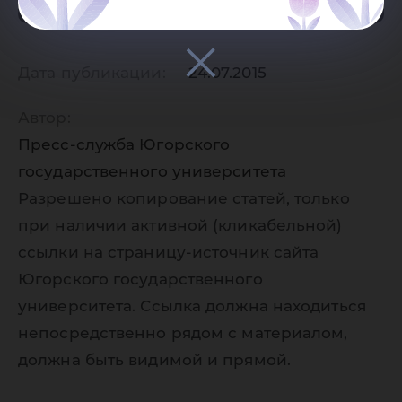
Дата публикации:
24.07.2015
Автор:
Пресс-служба Югорского
государственного университета
Разрешено копирование статей, только
при наличии активной (кликабельной)
ссылки на страницу-источник сайта
Югорского государственного
университета. Ссылка должна находиться
непосредственно рядом с материалом,
должна быть видимой и прямой.