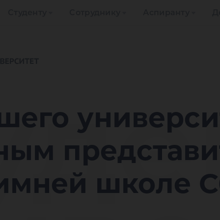
Студенту
Сотруднику
Аспиранту
Д
уде
шего универси
ным представи
имней школе С