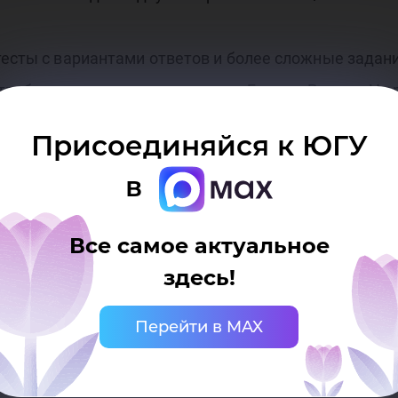
мн
тесты с вариантами ответов и более сложные задан
требованиями, установленными Банком России. На 
ерб
лючительный этап.
Присоединяйся к ЮГУ
в
 пройдет заключительный этап олимпиады «Я – про
и кредит» и «Экономика».
Все самое актуальное
здесь!
Перейти в MAX