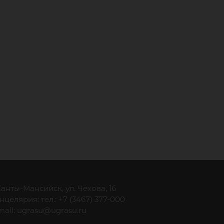
 Ханты-Мансийск, ул. Чехова, 16
нцелярия: тел.: +7 (3467) 377-000
mail:
ugrasu@ugrasu.ru