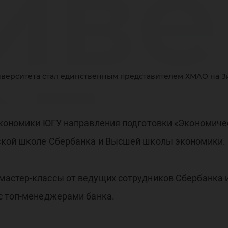
иве
ал
иверситета стал единственным представителем ХМАО на З
экономики ЮГУ направления подготовки «Экономиче
ин
ской школе Сбербанка и Высшей школы экономики.
астер-классы от ведущих сотрудников Сбербанка и
с топ-менеджерами банка.