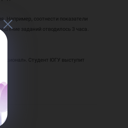
ей 
ия. Например, соотнести показатели
решение заданий отводилось 3 часа.
анк
фессионал». Студент ЮГУ выступит