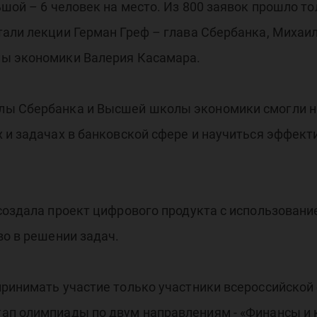
шой – 6 человек на место. Из 800 заявок прошло тол
едс
али лекции Герман Греф – глава Сбербанка, Михаи
лы экономики Валерия Касамара.
ы Сбербанка и Высшей школы экономики смогли на
 и задачах в банковской сфере и научиться эффект
АО
создала проект цифрового продукта с использовани
во в решении задач.
принимать участие только участники всероссийской
ап олимпиады по двум направлениям - «Финансы и 