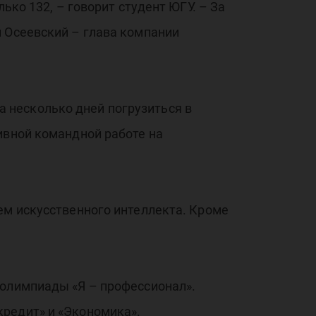
ько 132, – говорит студент ЮГУ. – За
та
л Осеевский – глава компании
 несколько дней погрузиться в
ивной командной работе на
 на
ем искусственного интеллекта. Кроме
 олимпиады «Я – профессионал».
кредит» и «Экономика».