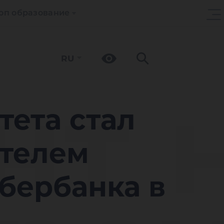
оп образование
RU
нт 
тета стал
телем
бербанка в