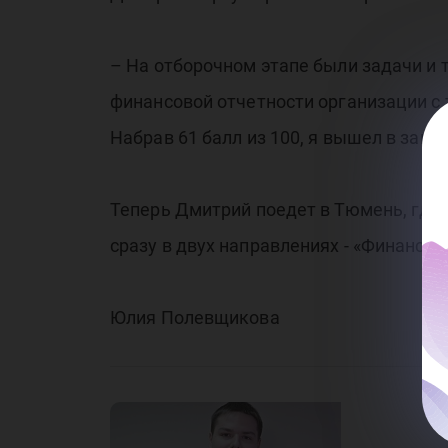
Зи
– На отборочном этапе были задачи и 
финансовой отчетности организации с 
Сб
Набрав 61 балл из 100, я вышел в зак
Теперь Дмитрий поедет в Тюмень, где
сразу в двух направлениях - «Финансы 
Юлия Полевщикова