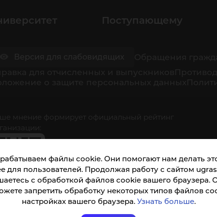
ниверситет
Поступающему
Обращения гражд
Версия для слабовидящих
равка для отчисленных и выпускников
Противод
оложение о защите персональных данных
Полити
ше мнение формирует официальный рейтинг
ганизации:
рабатываем файлы cookie. Они помогают нам делать это
е для пользователей. Продолжая работу с сайтом ugrasu
шаетесь с обработкой файлов cookie вашего браузера. 
ожете запретить обработку некоторых типов файлов coo
кета доступна по QR-коду, а так же по прямой
настройках вашего браузера.
Узнать больше
.
ылке