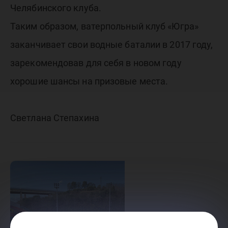
Челябинского клуба.
Таким образом, ватерпольный клуб «Югра»
заканчивает свои водные баталии в 2017 году,
зарекомендовав для себя в новом году
хорошие шансы на призовые места.
Светлана Степахина