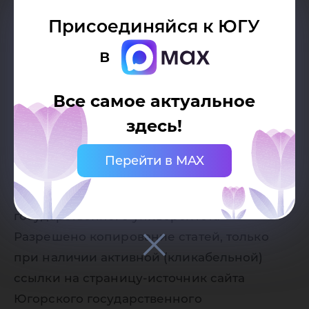
Присоединяйся к ЮГУ
в
Все самое актуальное
здесь!
Дата публикации:
15.12.2017
Перейти в MAX
Автор:
Пресс-служба Югорского
государственного университета
Разрешено копирование статей, только
при наличии активной (кликабельной)
ссылки на страницу-источник сайта
Югорского государственного