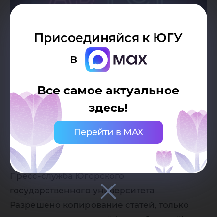
Присоединяйся к ЮГУ
в
Все самое актуальное
здесь!
Перейти в MAX
Дата публикации:
05.04.2021
Автор:
Пресс-служба Югорского
государственного университета
Разрешено копирование статей, только