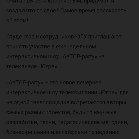
принять
Считаешь себя креативным, придумал и
создал что-то свое? Самое время рассказать
участие 
об этом!
Студентов и сотрудников ЮГУ приглашают
шоу
принять участие в еженедельном
интерактивном шоу «АвТОР-party» на
«АвТОР-
телеканале «Югра».
«AвТОР-party» – это новое вечернее
party»
интерактивное шоу телекомпании «Югра», где
на одной телеплощадке встречаются авторы
самых разных проектов, будь то научные
разработки, песни, педагогические методики,
бизнес-решения или лайфхаки по ведению