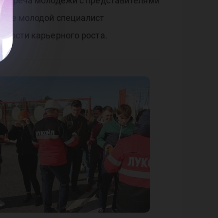
ь»
 встреча молодежи с представителями
ныне молодой специалист
жности карьерного роста.