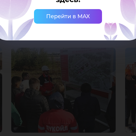
бир
а работу молодых толковых специалистов, поэтому
 в форме диалога. Кроме того, выпускник ЮГУ, а 
Перейти в MAX
азал студентам о своей работе в компании и возмо