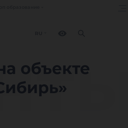
оп образование
RU
нт
на объекте
Сибирь»