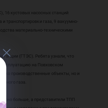
ОЙЛ
), 16 кустовых насосных станций
а и транспортировки газа, 9 вакуумно-
зводства материально-техническими
на
станции (ГТЭС). Ребята узнали, что
в эксплуатацию на Повховском
олько производственные объекты, но и
тяного газа.
можно больше, а представители ТПП