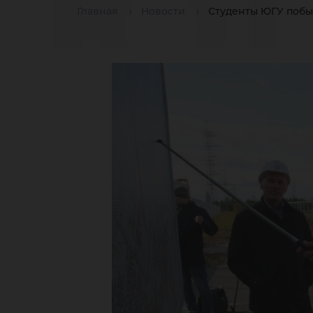
Ю
Главная
Новости
Студенты ЮГУ побы
по
на