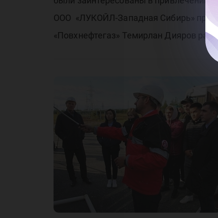
Си
были заинтересованы в привлечении н
ООО «ЛУКОЙЛ-Западная Сибирь» прошла
«Повхнефтегаз» Темирлан Дияров расск