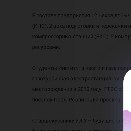
«Л
В составе предприятия 12 цехов добыч
(КНС), 2 цеха подготовки и перекачки н
компрессорных станций (ВКС), 2 компр
За
ресурсами.
Студенты Института нефти и газа подр
газотурбинная электростанция когене
месторождении в 2013 году. ГТЭС обес
поселок Повх. Реализация проекта обе
Старшекурсники ЮГУ – будущие энерге