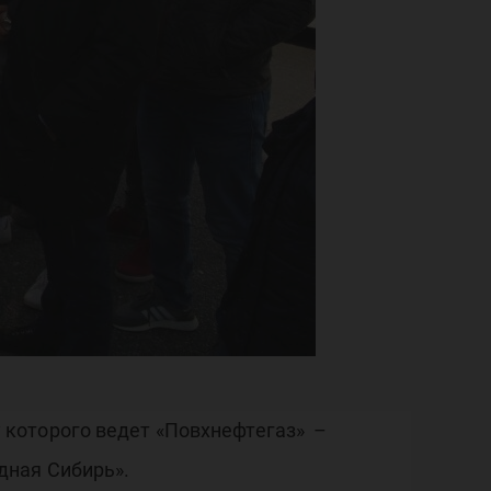
те
 которого ведет «Повхнефтегаз» –
дная Сибирь».