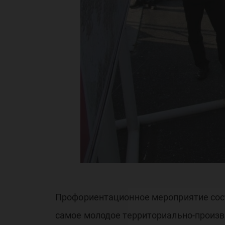
об
О
Профориентационное мероприятие сост
самое молодое территориально-произ