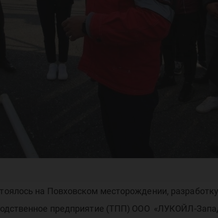
ъек
ОО
оялось на Повховском месторождении, разработку
водственное предприятие (ТПП) ООО «ЛУКОЙЛ-Запа