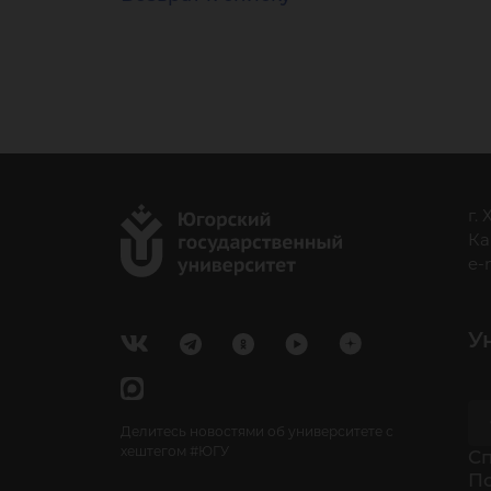
г.
Ка
e-
У
Делитесь новостями об университете с
хештегом #ЮГУ
Cп
П