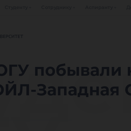
Студенту
Сотруднику
Аспиранту
Д
уде
ЮГУ побывали 
ЙЛ-Западная 