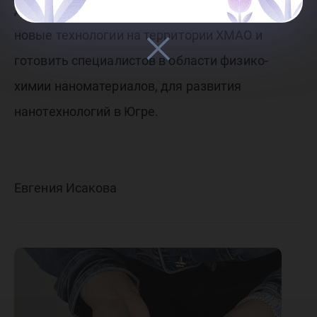
для того, чтобы разрабатывать и внедрять
новые технологии на территории ХМАО и
готовить специалистов в области физико-
химии наноматериалов, для развития
нанотехнологий в Югре.
Евгения Исакова