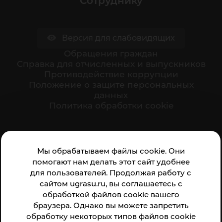
Сотруднику
Версия для слабовидящих
Обращения граждан
Cправка для отчисленных и выпускников
Противодействие коррупции
Положение о защите персональных
данных
Политика обработки cookie
Ваше мнение формирует официальный рейтинг
Мы обрабатываем файлы cookie. Они
организации:
помогают нам делать этот сайт удобнее
для пользователей. Продолжая работу с
сайтом ugrasu.ru, вы соглашаетесь с
обработкой файлов cookie вашего
браузера. Однако вы можете запретить
обработку некоторых типов файлов cookie
Анкета доступна по QR-коду, а так же по прямой