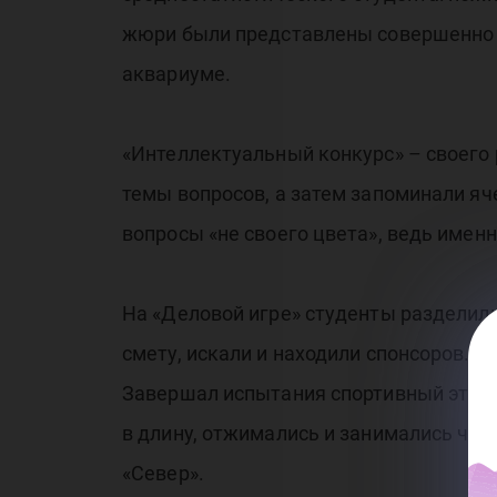
жюри были представлены совершенно н
аквариуме.
«Интеллектуальный конкурс» – своего
темы вопросов, а затем запоминали яч
вопросы «не своего цвета», ведь имен
На «Деловой игре» студенты разделил
смету, искали и находили спонсоров. 
Завершал испытания спортивный этап «
в длину, отжимались и занимались чел
«Север».