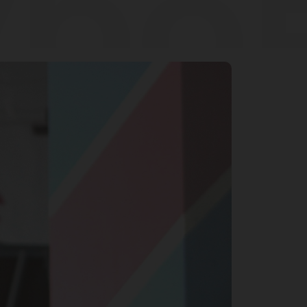
ров
че