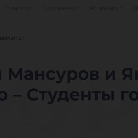
Студенту
Сотруднику
Аспиранту
Д
му
 Мансуров и Я
 – Студенты г