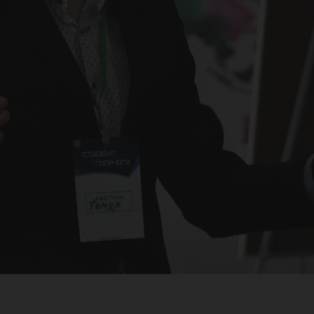
Сту
да 