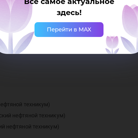
Все самое актуальное
здесь!
Перейти в MAX
ИТ)
нефтяной техникум)
ский нефтяной техникум)
ий нефтяной техникум)