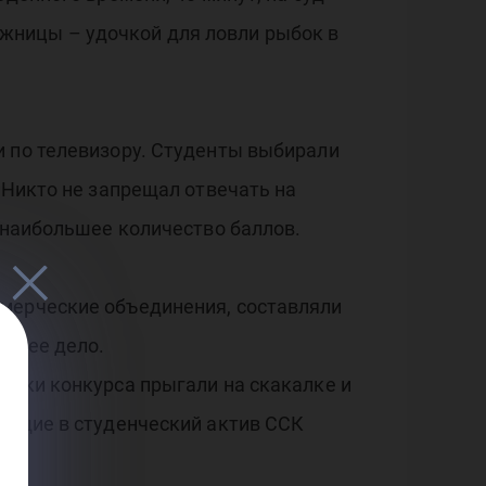
жницы – удочкой для ловли рыбок в
и по телевизору. Студенты выбирали
 Никто не запрещал отвечать на
ь наибольшее количество баллов.
ммерческие объединения, составляли
общее дело.
ники конкурса прыгали на скакалке и
дящие в студенческий актив ССК