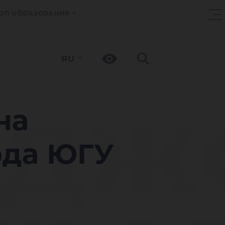
оп образование
RU
рдж
на
ода ЮГУ