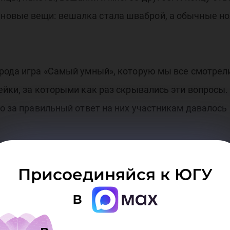
овые вещи: вешалка стала шваброй, а обычные но
 рода игра «Самый умный», которую мы все смотрел
ейки, за которыми как раз скрывались эти вопросы.
но за правильный ответ на них участникам давалос
ись на несколько команд и придумывали свои неко
Жюри оценивали работу каждого в команде, вклад в 
Присоединяйся к ЮГУ
Аналог сдачи ГТО». Уже в спортивной одежде участ
в
ночным бегом. Это испытание судили студенты, вхо