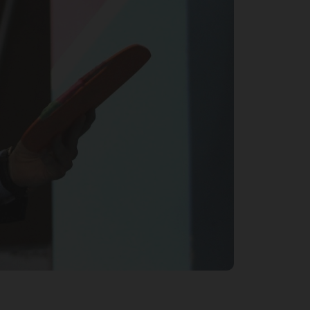
ден
ЮГ