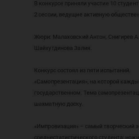
В конкурсе приняли участие 10 студе
2 сессии, ведущие активную обществе
Жюри: Малаховский Антон, Снигирев Ал
Шайхутдинова Залия.
Конкурс состоял из пяти испытаний.
«Самопрезентация», на которой каждый
государственном. Тема самопрезентаци
шахматную доску.
«Импровизация» – самый творческий э
среднестатистического студента: ножни