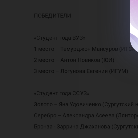
ПОБЕДИТЕЛИ
«Студент года ВУЗ»
1 место – Темурджон Мансуров (ИТСи
2 место – Антон Новиков (ЮИ)
3 место – Логунова Евгения (ИГУМ)
«Студент года ССУЗ»
Золото – Яна Удовиченко (Сургутский 
Серебро – Александра Асеева (Лянтор
Бронза - Заррина Джаханова (Сургутск