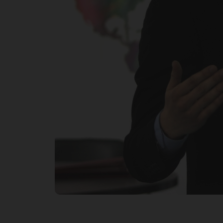
– 
го