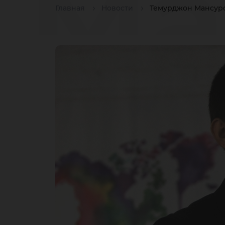
Ма
Главная
Новости
Темурджон Мансуро
Ян
Уд