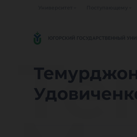
Университет
Поступающему
Те
Темурджон
Удовиченко