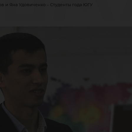
нсу
в и Яна Удовиченко – Студенты года ЮГУ
а
ови