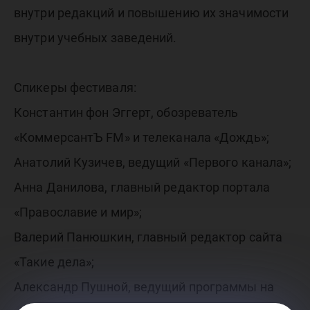
внутри редакций и повышению их значимости
внутри учебных заведений.
Спикеры фестиваля:
Константин фон Эггерт, обозреватель
«КоммерсантЪ FM» и телеканала «Дождь»;
Анатолий Кузичев, ведущий «Первого канала»;
Анна Данилова, главный редактор портала
«Православие и мир»;
Валерий Панюшкин, главный редактор сайта
«Такие дела»;
Александр Пушной, ведущий программы на