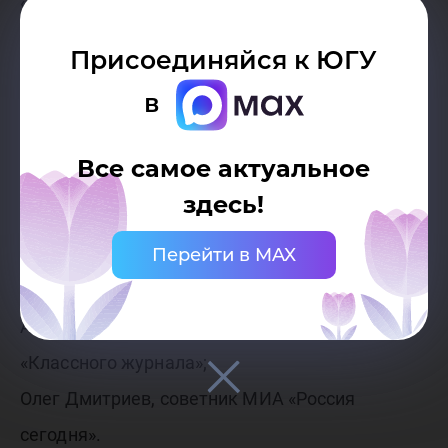
«Матч ТВ»;
Анастасия Лобада, зам. директора по
Присоединяйся к ЮГУ
цифровой стратегии СМИ ИД «КоммерсантЪ»;
в
Павел Борейко, зам. начальника службы
дизайна телеканала «Россия»;
Все самое актуальное
Елена Абитаева, ведущая радиостанции
здесь!
«Европа Плюс»;
Александр Амзин, медиаконсультант (в
Перейти в MAX
прошлом – «Лента.ру»);
Алексей Ходорыч, главный редактор
«Классного журнала»;
Олег Дмитриев, советник МИА «Россия
сегодня».