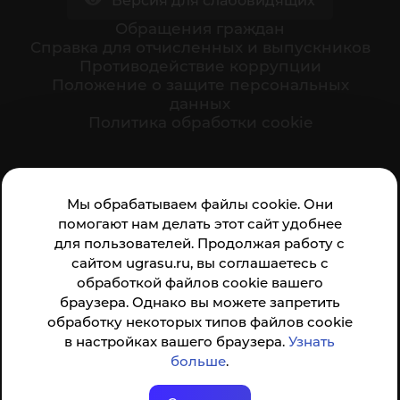
Версия для слабовидящих
Обращения граждан
Cправка для отчисленных и выпускников
Противодействие коррупции
Положение о защите персональных
данных
Политика обработки cookie
Ваше мнение формирует официальный рейтинг
Мы обрабатываем файлы cookie. Они
организации:
помогают нам делать этот сайт удобнее
для пользователей. Продолжая работу с
сайтом ugrasu.ru, вы соглашаетесь с
обработкой файлов cookie вашего
браузера. Однако вы можете запретить
обработку некоторых типов файлов cookie
Анкета доступна по QR-коду, а так же по прямой
в настройках вашего браузера.
Узнать
ссылке
больше
.