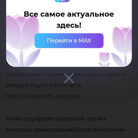
автоматизации с использованием
Все самое актуальное
децентрализованных радиомодулей.
здесь!
Перейти в MAX
Студенты ЮГУ проводят демонстрацию
методов работы с QR-метками, считыванием
информации, зашифрованной в кодах и
осуществляют прямую трансляцию с нашего
стенда в Соцсети ВКонтакте
https://vk.com/sdb_energetik
.
Министр цифрового развития, связи и
массовых коммуникаций России Константин