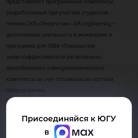
представляют программные комплексы,
разработанные при участии студентов –
членов СКБ «Энергетик»: AR engineering –
дополненная реальность в инженерии и
программа для ЭВМ «Повышение
энергоэффективности регионально-
обособленного электротехнического
комплекса за счет оптимизации состава
оборудования».
А стенд «Умный дом» знакомит посетителей с
Присоединяйся к ЮГУ
возможностями по повышению комфорта и
в
безопасности жилого пространства с помощью