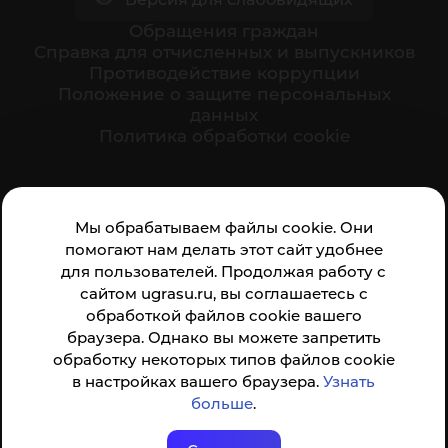
Обращения граждан
Cправка для отчисленных и выпускников
Противодействие коррупции
Положение о защите персональных
данных
Политика обработки cookie
Ваше мнение формирует официальный рейтинг
Мы обрабатываем файлы cookie. Они
организации:
помогают нам делать этот сайт удобнее
для пользователей. Продолжая работу с
сайтом ugrasu.ru, вы соглашаетесь с
обработкой файлов cookie вашего
браузера. Однако вы можете запретить
обработку некоторых типов файлов cookie
Анкета доступна по QR-коду, а так же по прямой
в настройках вашего браузера.
Узнать
ссылке
больше
.