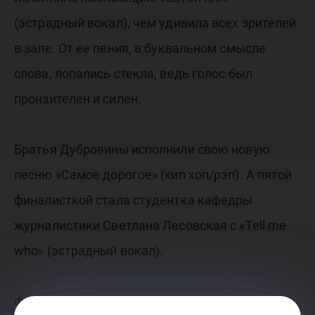
(эстрадный вокал), чем удивила всех зрителей
в зале. От ее пения, в буквальном смысле
слова, лопались стекла, ведь голос был
пронзителен и силен.
Братья Дубровины исполнили свою новую
песню «Самое дорогое» (хип хоп/рэп). А пятой
финалисткой стала студентка кафедры
журналистики Светлана Лесовская с «Tell me
who» (эстрадный вокал).
Финалисты готовы были пробовать себя в