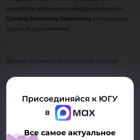
аспиранта профессора кафедры филологии
Соловар Валентину Николаевну
с очередным
научным достижением!
Желаем дальнейших творческих успехов!
Отдел аспирантуры
Присоединяйся к ЮГУ
в
Гуманитарный институт
Все самое актуальное