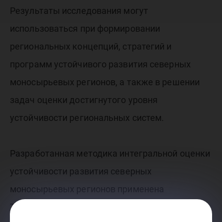
Результаты исследования могут
использоваться при формировании
региональных концепций, стратегий и
программ устойчивого развития северных
моносырьевых регионов, а также в решении
задач оценки достигнутого уровня
устойчивости региональных систем.
Разработанная методика интегральной оценки
устойчивости развития северных
моносырьевых регионов применена
Территориальным управлением Росимущества