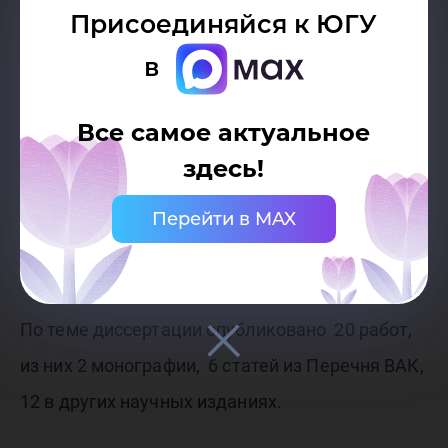
в Ханты-Мансийском автономном округе –
Присоединяйся к ЮГУ
Югре в экономических методах оценки
в
устойчивости развития автономного округа
при разработке алгоритма реализации
Все самое актуальное
краткосрочных планов государственной
здесь!
программы «Управление федеральным
Перейти в MAX
имуществом» на территории Ханты-
Мансийского автономного округа – Югры.
По теме диссертации опубликовано 20 работ,
из них 2 монографии, 6 статей из Перечня ВАК,
12 в других научных изданиях.